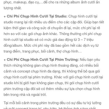
phục, makeup, đạo cụ,…để cho ra những album ảnh cưới ấn
tượng nhất.
+ Chi Phí Chụp Hình Cưới Tại Studio:
Chụp hình cưới tại
studio mang lại rất nhiều ưu điểm cho các cặp đôi. Giúp bạn tiết
kiệm thời gian và công sức di chuyển đi lại, mức chi phí lại rẻ
hơn so với các gói chụp ảnh khác. Thông thường chi phí chụp
hình cưới tại studio sẽ có mức giá dao động từ 3 – 7 triệu
đồng/album. Mức chi phí này đã bao gồm hết các dịch vụ từ
trang điểm, trang phục, bối cảnh, thợ chụp hình…
+ Chi Phí Chụp Hình Cưới Tại Phim Trường:
Nếu bạn yêu
thích những không gian chụp hình thoáng đãng, có nhiều bối
cảnh và concept chụp hình đa dạng, thì không thể bỏ qua gói
chụp hình cưới tại phim trường. Khác với gói chụp hình cưới tại
studio khi bị giới hạn không gian chụp, thì gói chụp hình cưới
phim trường cặp đôi sẽ có thêm nhiều sự lựa chọn chụp hình
bên trong nhà và ngoài trời.
Tại mỗi bối cảnh trong phim trường đều có sự đầu tư kỹ lưỡng
về mặt concept trang trí, phụ kiện, hệ thống ánh sáng chất