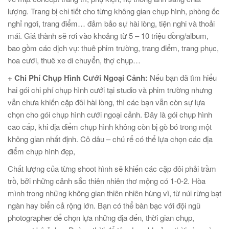
lượng. Trang bị chi tiết cho từng không gian chụp hình, phòng ốc
nghỉ ngơi, trang điểm… đảm bảo sự hài lòng, tiện nghi và thoải
mái. Giá thành sẽ rơi vào khoảng từ 5 – 10 triệu đồng/album,
bao gồm các dịch vụ: thuê phim trường, trang điểm, trang phục,
hoa cưới, thuê xe di chuyển, thợ chụp…
+ Chi Phí Chụp Hình Cưới Ngoại Cảnh:
Nếu bạn đã tìm hiểu
hai gói chi phí chụp hình cưới tại studio và phim trường nhưng
vẫn chưa khiến cặp đôi hài lòng, thì các bạn vẫn còn sự lựa
chọn cho gói chụp hình cưới ngoại cảnh. Đây là gói chụp hình
cao cấp, khi địa điểm chụp hình không còn bị gò bó trong một
không gian nhất định. Cô dâu – chú rể có thể lựa chọn các địa
điểm chụp hình đẹp,
Chất lượng của từng shoot hình sẽ khiến các cặp đôi phải trầm
trồ, bởi những cảnh sắc thiên nhiên thơ mộng có 1-0-2. Hòa
mình trong những không gian thiên nhiên hùng vĩ, từ núi rừng bạt
ngàn hay biển cả rộng lớn. Bạn có thể bàn bạc với đội ngũ
photographer để chọn lựa những địa đến, thời gian chụp,