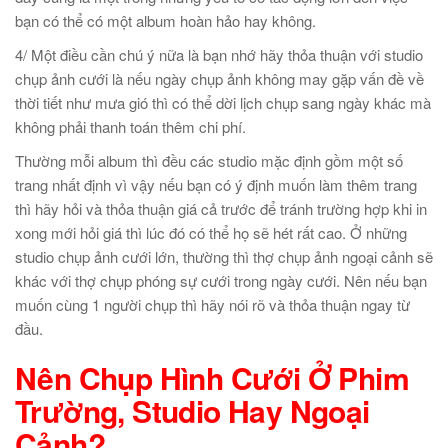
bạn có thể có một album hoàn hảo hay không.
4/ Một điều cần chú ý nữa là bạn nhớ hãy thỏa thuận với studio
chụp ảnh cưới là nếu ngày chụp ảnh không may gặp vấn đề về
thời tiết như mưa gió thì có thể dời lịch chụp sang ngày khác mà
không phải thanh toán thêm chi phí.
Thường mỗi album thì đều các studio mặc định gồm một số
trang nhất định vì vậy nếu bạn có ý định muốn làm thêm trang
thì hãy hỏi và thỏa thuận giá cả trước để tránh trường hợp khi in
xong mới hỏi giá thì lúc đó có thể họ sẽ hét rất cao. Ở những
studio chụp ảnh cưới lớn, thường thì thợ chụp ảnh ngoại cảnh sẽ
khác với thợ chụp phóng sự cưới trong ngày cưới. Nên nếu bạn
muốn cùng 1 người chụp thì hãy nói rõ và thỏa thuận ngay từ
đầu.
Nên Chụp Hình Cưới Ở Phim
Trường, Studio Hay Ngoại
Cảnh?