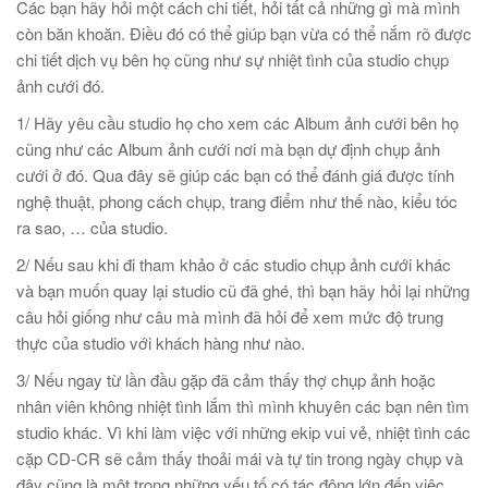
Các bạn hãy hỏi một cách chi tiết, hỏi tất cả những gì mà mình
còn băn khoăn. Điều đó có thể giúp bạn vừa có thể nắm rõ được
chi tiết dịch vụ bên họ cũng như sự nhiệt tình của studio chụp
ảnh cưới đó.
1/ Hãy yêu cầu studio họ cho xem các Album ảnh cưới bên họ
cũng như các Album ảnh cưới nơi mà bạn dự định chụp ảnh
cưới ở đó. Qua đây sẽ giúp các bạn có thể đánh giá được tính
nghệ thuật, phong cách chụp, trang điểm như thế nào, kiểu tóc
ra sao, … của studio.
2/ Nếu sau khi đi tham khảo ở các studio chụp ảnh cưới khác
và bạn muốn quay lại studio cũ đã ghé, thì bạn hãy hỏi lại những
câu hỏi giống như câu mà mình đã hỏi để xem mức độ trung
thực của studio với khách hàng như nào.
3/ Nếu ngay từ lần đầu gặp đã cảm thấy thợ chụp ảnh hoặc
nhân viên không nhiệt tình lắm thì mình khuyên các bạn nên tìm
studio khác. Vì khi làm việc với những ekip vui vẻ, nhiệt tình các
cặp CD-CR sẽ cảm thấy thoải mái và tự tin trong ngày chụp và
đây cũng là một trong những yếu tố có tác động lớn đến việc