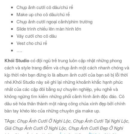
Chụp ảnh cưới cô dâu/chú rể
Make up cho cô dâu/chú rể
Chụp ảnh cưới ngoại cảnh/phim trường
Slide trình chiếu lên màn hình lớn
Váy cưới cho cô dâu
Vest cho chú rể
….
Khói Studio
có đội ngũ trẻ trung luôn cập nhật những phong
cách và style trang điểm và chụp ảnh một cách nhanh chóng và
kịp thời nên bạn đừng lo là album ảnh cưới của bạn sẽ bị lỗi thời
nhé.Khói Studio này sẽ ghi lại những khoảnh khắc hạnh phúc
nhất của các cặp đôi bằng sự chuyên nghiệp, yêu nghề và
không ngừng tìm kiếm những phối cảnh hình ảnh độc đáo. Cô
dâu sẽ hóa thân thành một nàng công chúa xinh đẹp bởi chính
bàn tay khéo léo của những chuyên gia make up.
TAgs:
Chụp Ảnh Cưới Ở Nghi Lộc, Chụp Ảnh Cưới Tại Nghi Lộc,
Giá Chụp Ảnh Cưới Ở Nghi Lộc, Chụp Ảnh Cưới Đẹp Ở Nghi