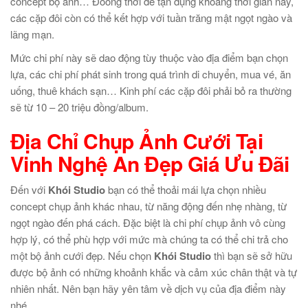
concept bộ ảnh… Đoòng thời để tận dụng khoảng thời gian này,
các cặp đôi còn có thể kết hợp với tuần trăng mật ngọt ngào và
lãng mạn.
Mức chi phí này sẽ dao động tùy thuộc vào địa điểm bạn chọn
lựa, các chi phí phát sinh trong quá trình di chuyển, mua vé, ăn
uống, thuê khách sạn… Kinh phí các cặp đôi phải bỏ ra thường
sẽ từ 10 – 20 triệu đồng/album.
Địa Chỉ
Chụp Ảnh Cưới Tại
Vinh
Nghệ An Đẹp Giá Ưu Đãi
Đến với
Khói Studio
bạn có thể thoải mái lựa chọn nhiều
concept chụp ảnh khác nhau, từ năng động đến nhẹ nhàng, từ
ngọt ngào đến phá cách. Đặc biệt là chi phí chụp ảnh vô cùng
hợp lý, có thể phù hợp với mức mà chúng ta có thể chi trả cho
một bộ ảnh cưới đẹp. Nếu chọn
Khói Studio
thì bạn sẽ sở hữu
được bộ ảnh có những khoảnh khắc và cảm xúc chân thật và tự
nhiên nhất. Nên bạn hãy yên tâm về dịch vụ của địa điểm này
nhé.