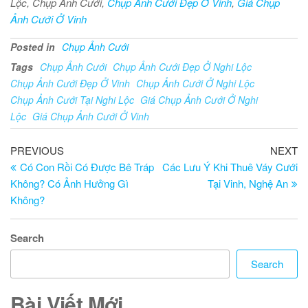
Lộc, Chụp Ảnh Cưới,
Chụp Ảnh Cưới Đẹp Ở Vinh
,
Giá Chụp
Ảnh Cưới Ở Vinh
Posted in
Chụp Ảnh Cưới
Tags
Chụp Ảnh Cưới
Chụp Ảnh Cưới Đẹp Ở Nghi Lộc
Chụp Ảnh Cưới Đẹp Ở Vinh
Chụp Ảnh Cưới Ở Nghi Lộc
Chụp Ảnh Cưới Tại Nghi Lộc
Giá Chụp Ảnh Cưới Ở Nghi
Lộc
Giá Chụp Ảnh Cưới Ở Vinh
Post
Previous
Ne
PREVIOUS
NEXT
Post
Po
Có Con Rồi Có Được Bê Tráp
Các Lưu Ý Khi Thuê Váy Cưới
navigation
Không? Có Ảnh Hưởng Gì
Tại Vinh, Nghệ An
Không?
Search
Search
Bài Viết Mới