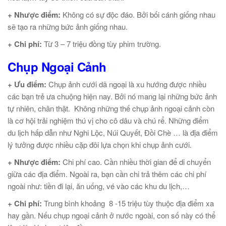
+ Nhược điểm:
Không có sự độc đáo. Bởi bối cánh giống nhau
sẽ tạo ra những bức ảnh giống nhau.
+ Chi phí:
Từ 3 – 7 triệu đồng tùy phim trường.
Chụp Ngoại Cảnh
+ Ưu điểm:
Chụp ảnh cưới dã ngoại là xu hướng được nhiều
các bạn trẻ ưa chuộng hiện nay. Bởi nó mang lại những bức ảnh
tự nhiên, chân thật. Không những thế chụp ảnh ngoại cảnh còn
là cơ hội trải nghiệm thú vị cho cô dâu và chú rể. Những điểm
du lịch hấp dẫn như Nghi Lộc, Núi Quyết, Đồi Chè … là địa điểm
lý tưởng được nhiều cặp đôi lựa chọn khi chụp ảnh cưới.
+ Nhược điểm:
Chi phí cao. Cần nhiều thời gian để di chuyển
giữa các địa điểm. Ngoài ra, bạn cần chi trả thêm các chi phí
ngoài như: tiền đi lại, ăn uống, vé vào các khu du lịch,…
+ Chi phí:
Trung bình khoảng 8 -15 triệu tùy thuộc địa điểm xa
hay gần. Nếu chụp ngoại cảnh ở nước ngoài, con số này có thể