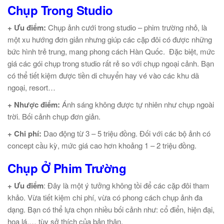
Chụp Trong Studio
+ Ưu điểm:
Chụp ảnh cưới trong studio – phim trường nhỏ, là
một xu hướng đơn giản nhưng giúp các cặp đôi có được những
bức hình trẻ trung, mang phong cách Hàn Quốc. Đặc biệt, mức
giá các gói chụp trong studio rất rẻ so với chụp ngoại cảnh. Bạn
có thể tiết kiệm được tiền di chuyển hay vé vào các khu dã
ngoại, resort…
+ Nhược điểm:
Ánh sáng không được tự nhiên như chụp ngoài
trời. Bối cảnh chụp đơn giản.
+ Chi phí:
Dao động từ 3 – 5 triệu đồng. Đối với các bộ ảnh có
concept cầu kỳ, mức giá cao hơn khoảng 1 – 2 triệu đồng.
Chụp Ở Phim Trường
+ Ưu điểm
: Đây là một ý tưởng không tồi để các cặp đôi tham
khảo. Vừa tiết kiệm chi phí, vừa có phong cách chụp ảnh đa
dạng. Bạn có thể lựa chọn nhiều bối cảnh như: cổ điển, hiện đại,
hoa lá,… tùy sở thích của bản thân.