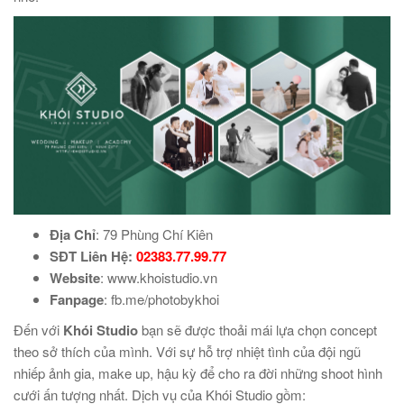
Địa Chỉ
: 79 Phùng Chí Kiên
SĐT Liên Hệ:
02383.77.99.77
Website
: www.khoistudio.vn
Fanpage
: fb.me/photobykhoi
Đến với
Khói Studio
bạn sẽ được thoải mái lựa chọn concept
theo sở thích của mình. Với sự hỗ trợ nhiệt tình của đội ngũ
nhiếp ảnh gia, make up, hậu kỳ để cho ra đời những shoot hình
cưới ấn tượng nhất. Dịch vụ của Khói Studio gồm: