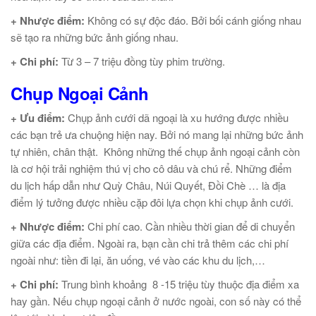
+ Nhược điểm:
Không có sự độc đáo. Bởi bối cánh giống nhau
sẽ tạo ra những bức ảnh giống nhau.
+ Chi phí:
Từ 3 – 7 triệu đồng tùy phim trường.
Chụp Ngoại Cảnh
+ Ưu điểm:
Chụp ảnh cưới dã ngoại là xu hướng được nhiều
các bạn trẻ ưa chuộng hiện nay. Bởi nó mang lại những bức ảnh
tự nhiên, chân thật. Không những thế chụp ảnh ngoại cảnh còn
là cơ hội trải nghiệm thú vị cho cô dâu và chú rể. Những điểm
du lịch hấp dẫn như Quỳ Châu, Núi Quyết, Đồi Chè … là địa
điểm lý tưởng được nhiều cặp đôi lựa chọn khi chụp ảnh cưới.
+ Nhược điểm:
Chi phí cao. Cần nhiều thời gian để di chuyển
giữa các địa điểm. Ngoài ra, bạn cần chi trả thêm các chi phí
ngoài như: tiền đi lại, ăn uống, vé vào các khu du lịch,…
+ Chi phí:
Trung bình khoảng 8 -15 triệu tùy thuộc địa điểm xa
hay gần. Nếu chụp ngoại cảnh ở nước ngoài, con số này có thể