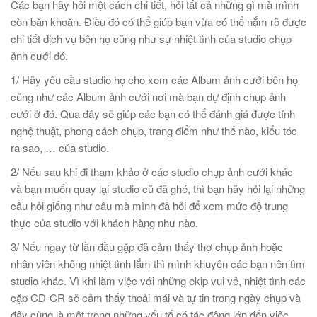
Các bạn hãy hỏi một cách chi tiết, hỏi tất cả những gì mà mình
còn băn khoăn. Điều đó có thể giúp bạn vừa có thể nắm rõ được
chi tiết dịch vụ bên họ cũng như sự nhiệt tình của studio chụp
ảnh cưới đó.
1/ Hãy yêu cầu studio họ cho xem các Album ảnh cưới bên họ
cũng như các Album ảnh cưới nơi mà bạn dự định chụp ảnh
cưới ở đó. Qua đây sẽ giúp các bạn có thể đánh giá được tính
nghệ thuật, phong cách chụp, trang điểm như thế nào, kiểu tóc
ra sao, … của studio.
2/ Nếu sau khi đi tham khảo ở các studio chụp ảnh cưới khác
và bạn muốn quay lại studio cũ đã ghé, thì bạn hãy hỏi lại những
câu hỏi giống như câu mà mình đã hỏi để xem mức độ trung
thực của studio với khách hàng như nào.
3/ Nếu ngay từ lần đầu gặp đã cảm thấy thợ chụp ảnh hoặc
nhân viên không nhiệt tình lắm thì mình khuyên các bạn nên tìm
studio khác. Vì khi làm việc với những ekip vui vẻ, nhiệt tình các
cặp CD-CR sẽ cảm thấy thoải mái và tự tin trong ngày chụp và
đây cũng là một trong những yếu tố có tác động lớn đến việc