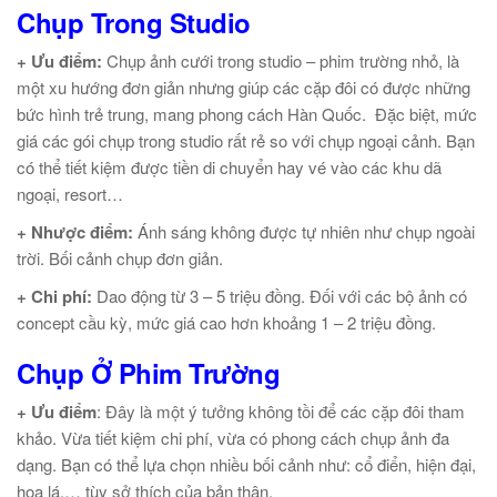
Chụp Trong Studio
+ Ưu điểm:
Chụp ảnh cưới trong studio – phim trường nhỏ, là
một xu hướng đơn giản nhưng giúp các cặp đôi có được những
bức hình trẻ trung, mang phong cách Hàn Quốc. Đặc biệt, mức
giá các gói chụp trong studio rất rẻ so với chụp ngoại cảnh. Bạn
có thể tiết kiệm được tiền di chuyển hay vé vào các khu dã
ngoại, resort…
+ Nhược điểm:
Ánh sáng không được tự nhiên như chụp ngoài
trời. Bối cảnh chụp đơn giản.
+ Chi phí:
Dao động từ 3 – 5 triệu đồng. Đối với các bộ ảnh có
concept cầu kỳ, mức giá cao hơn khoảng 1 – 2 triệu đồng.
Chụp Ở Phim Trường
+ Ưu điểm
: Đây là một ý tưởng không tồi để các cặp đôi tham
khảo. Vừa tiết kiệm chi phí, vừa có phong cách chụp ảnh đa
dạng. Bạn có thể lựa chọn nhiều bối cảnh như: cổ điển, hiện đại,
hoa lá,… tùy sở thích của bản thân.