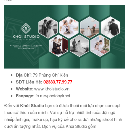
Địa Chỉ
: 79 Phùng Chí Kiên
SĐT Liên Hệ:
02383.77.99.77
Website
: www.khoistudio.vn
Fanpage
: fb.me/photobykhoi
Đến với
Khói Studio
bạn sẽ được thoải mái lựa chọn concept
theo sở thích của mình. Với sự hỗ trợ nhiệt tình của đội ngũ
nhiếp ảnh gia, make up, hậu kỳ để cho ra đời những shoot hình
cưới ấn tượng nhất. Dịch vụ của Khói Studio gồm: