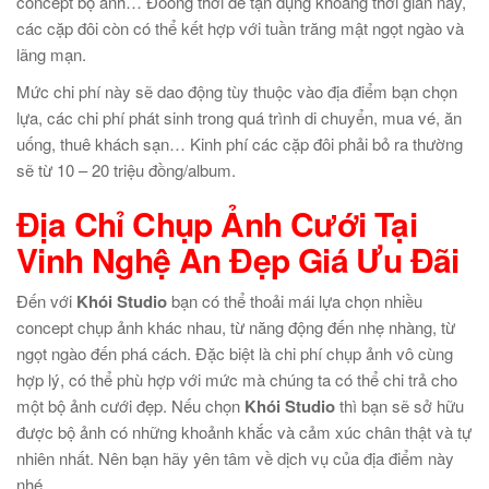
concept bộ ảnh… Đoòng thời để tận dụng khoảng thời gian này,
các cặp đôi còn có thể kết hợp với tuần trăng mật ngọt ngào và
lãng mạn.
Mức chi phí này sẽ dao động tùy thuộc vào địa điểm bạn chọn
lựa, các chi phí phát sinh trong quá trình di chuyển, mua vé, ăn
uống, thuê khách sạn… Kinh phí các cặp đôi phải bỏ ra thường
sẽ từ 10 – 20 triệu đồng/album.
Địa Chỉ
Chụp Ảnh Cưới Tại
Vinh
Nghệ An Đẹp Giá Ưu Đãi
Đến với
Khói Studio
bạn có thể thoải mái lựa chọn nhiều
concept chụp ảnh khác nhau, từ năng động đến nhẹ nhàng, từ
ngọt ngào đến phá cách. Đặc biệt là chi phí chụp ảnh vô cùng
hợp lý, có thể phù hợp với mức mà chúng ta có thể chi trả cho
một bộ ảnh cưới đẹp. Nếu chọn
Khói Studio
thì bạn sẽ sở hữu
được bộ ảnh có những khoảnh khắc và cảm xúc chân thật và tự
nhiên nhất. Nên bạn hãy yên tâm về dịch vụ của địa điểm này
nhé.