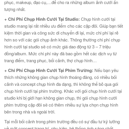
phục, makeup, đạo cụ,…để cho ra những album ảnh cưới ấn
tượng nhất.
+ Chi Phí Chụp Hình Cưới Tại Studio:
Chụp hình cưới tại
studio mang lại rất nhiều ưu điểm cho các cặp đôi. Giúp bạn tiết
kiệm thời gian và công sức di chuyển đi lại, mức chi phí lại rẻ
hơn so với các gói chụp ảnh khác. Thông thường chi phí chụp
hình cưới tại studio sẽ có mức giá dao động từ 3 – 7 triệu
đồng/album. Mức chi phí này đã bao gồm hết các dịch vụ từ
trang điểm, trang phục, bối cảnh, thợ chụp hình…
+ Chi Phí Chụp Hình Cưới Tại Phim Trường:
Nếu bạn yêu
thích những không gian chụp hình thoáng đãng, có nhiều bối
cảnh và concept chụp hình đa dạng, thì không thể bỏ qua gói
chụp hình cưới tại phim trường. Khác với gói chụp hình cưới tại
studio khi bị giới hạn không gian chụp, thì gói chụp hình cưới
phim trường cặp đôi sẽ có thêm nhiều sự lựa chọn chụp hình
bên trong nhà và ngoài trời.
Tại mỗi bối cảnh trong phim trường đều có sự đầu tư kỹ lưỡng
về mặt concept trang trí, phụ kiện, hệ thống ánh sáng chất