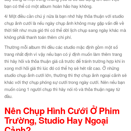
bạn có thể có một album hoàn hảo hay không.
4/ Một điều cần chú ý nữa là bạn nhớ hãy thỏa thuận với studio
chụp ảnh cưới là nếu ngày chụp ảnh không may gặp vấn đề về
thời tiết như mưa gió thì có thể dời lịch chụp sang ngày khác mà
không phải thanh toán thêm chi phí.
Thường mỗi album thì đều các studio mặc định gồm một số
trang nhất định vì vậy nếu bạn có ý định muốn làm thêm trang
thì hãy hỏi và thỏa thuận giá cả trước để tránh trường hợp khi in
xong mới hỏi giá thì lúc đó có thể họ sẽ hét rất cao. Ở những
studio chụp ảnh cưới lớn, thường thì thợ chụp ảnh ngoại cảnh sẽ
khác với thợ chụp phóng sự cưới trong ngày cưới. Nên nếu bạn
muốn cùng 1 người chụp thì hãy nói rõ và thỏa thuận ngay từ
đầu.
Nên Chụp Hình Cưới Ở Phim
Trường, Studio Hay Ngoại
Cảnh?