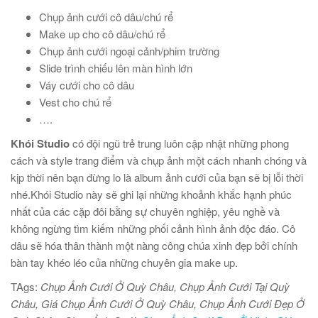
Chụp ảnh cưới cô dâu/chú rể
Make up cho cô dâu/chú rể
Chụp ảnh cưới ngoại cảnh/phim trường
Slide trình chiếu lên màn hình lớn
Váy cưới cho cô dâu
Vest cho chú rể
….
Khói Studio
có đội ngũ trẻ trung luôn cập nhật những phong
cách và style trang điểm và chụp ảnh một cách nhanh chóng và
kịp thời nên bạn đừng lo là album ảnh cưới của bạn sẽ bị lỗi thời
nhé.Khói Studio này sẽ ghi lại những khoảnh khắc hạnh phúc
nhất của các cặp đôi bằng sự chuyên nghiệp, yêu nghề và
không ngừng tìm kiếm những phối cảnh hình ảnh độc đáo. Cô
dâu sẽ hóa thân thành một nàng công chúa xinh đẹp bởi chính
bàn tay khéo léo của những chuyên gia make up.
TAgs:
Chụp Ảnh Cưới Ở Quỳ Châu, Chụp Ảnh Cưới Tại Quỳ
Châu, Giá Chụp Ảnh Cưới Ở Quỳ Châu, Chụp Ảnh Cưới Đẹp Ở