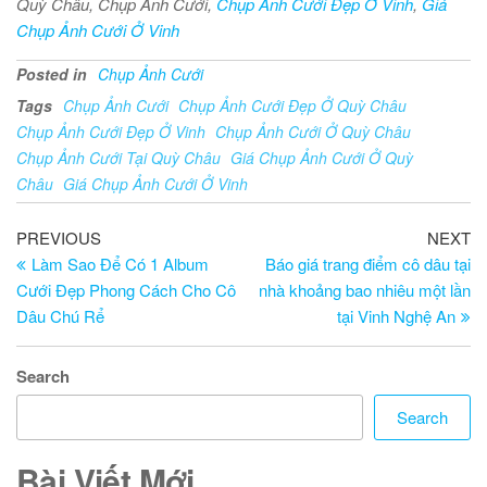
Quỳ Châu, Chụp Ảnh Cưới,
Chụp Ảnh Cưới Đẹp Ở Vinh
,
Giá
Chụp Ảnh Cưới Ở Vinh
Posted in
Chụp Ảnh Cưới
Tags
Chụp Ảnh Cưới
Chụp Ảnh Cưới Đẹp Ở Quỳ Châu
Chụp Ảnh Cưới Đẹp Ở Vinh
Chụp Ảnh Cưới Ở Quỳ Châu
Chụp Ảnh Cưới Tại Quỳ Châu
Giá Chụp Ảnh Cưới Ở Quỳ
Châu
Giá Chụp Ảnh Cưới Ở Vinh
Post
Previous
Ne
PREVIOUS
NEXT
Post
Po
Làm Sao Để Có 1 Album
Báo giá trang điểm cô dâu tại
navigation
Cưới Đẹp Phong Cách Cho Cô
nhà khoảng bao nhiêu một lần
Dâu Chú Rể
tại Vinh Nghệ An
Search
Search
Bài Viết Mới