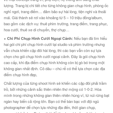
lượng. Trang bị chi tiết cho từng không gian chụp hình, phòng ốc
nghỉ ngơi, trang điểm… đảm bảo sự hài lòng, tiện nghi và thoải
mái. Giá thành sẽ rơi vào khoảng từ 5 – 10 triệu đồng/album,
bao gồm các dịch vụ: thuê phim trường, trang điểm, trang phục,
hoa cưới, thuê xe di chuyển, thợ chụp…
+ Chi Phí Chụp Hình Cưới Ngoại Cảnh:
Nếu bạn đã tìm hiểu
hai gói chi phí chụp hình cưới tại studio và phim trường nhưng
vẫn chưa khiến cặp đôi hài lòng, thì các bạn vẫn còn sự lựa
chọn cho gói chụp hình cưới ngoại cảnh. Đây là gói chụp hình
cao cấp, khi địa điểm chụp hình không còn bị gò bó trong một
không gian nhất định. Cô dâu – chú rể có thể lựa chọn các địa
điểm chụp hình đẹp,
Chất lượng của từng shoot hình sẽ khiến các cặp đôi phải trầm
trồ, bởi những cảnh sắc thiên nhiên thơ mộng có 1-0-2. Hòa
mình trong những không gian thiên nhiên hùng vĩ, từ núi rừng bạt
ngàn hay biển cả rộng lớn. Bạn có thể bàn bạc với đội ngũ
photographer để chọn lựa những địa đến, thời gian chụp,