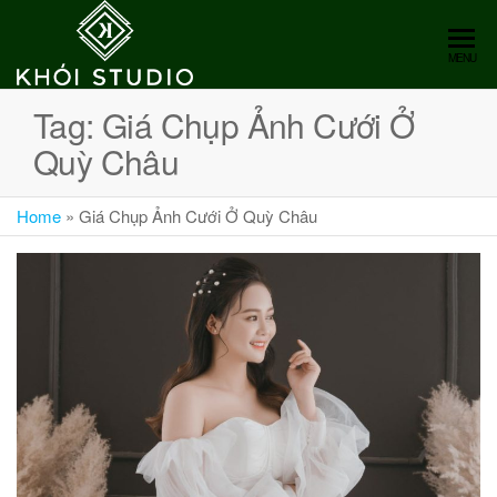
Skip
to
Chụp
Chụp
MENU
the
Ảnh
Ảnh
content
Cưới
Tag:
Giá Chụp Ảnh Cưới Ở
Cưới
Nghệ
Quỳ Châu
An
Nghệ
An
Home
»
Giá Chụp Ảnh Cưới Ở Quỳ Châu